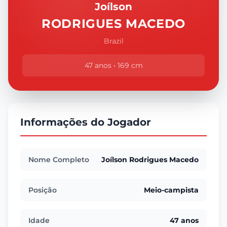
Joílson
RODRIGUES MACEDO
Brazil
47 anos • 169 cm
Informações do Jogador
Nome Completo
Joílson Rodrigues Macedo
Posição
Meio-campista
Idade
47 anos