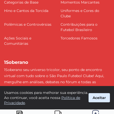
Categorias de Base
Momentos Marcantes
Hino e Cantos da Torcida
Uniformes e Cores do
Clube
Polêmicas e Controvérsias
Contribuições para o
Futebol Brasileiro
Ações Sociais e
Torcedores Famosos
Comunitárias
1Soberano
1Soberano seu universo tricolor, seu ponto de encontro
virtual com tudo sobre o São Paulo Futebol Clube! Aqui,
mergulhe em análises, debates no fórum e todas as
últimas notícias do nosso Soberano. Não perca nenhum
Usamos cookies para melhorar sua experiência.
detalhe e faça parte dessa comunidade apaixonada pelo
Ao continuar, você aceita nossa
Política de
Aceitar
tricolor paulista. #SPFC #SãoPaulo #1Soberano
Privacidade
.
suporte@1soberano.com.br