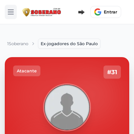
Entrar
Abrir menu
1Soberano
Ex-jogadores do São Paulo
Atacante
#31