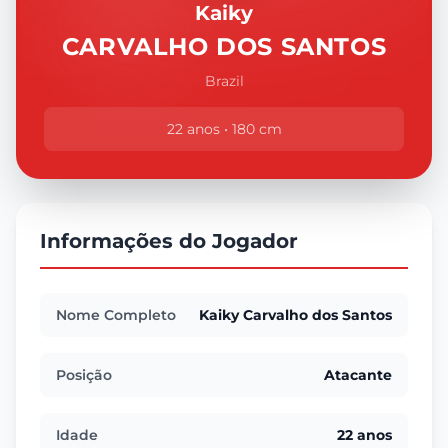
Kaiky
CARVALHO DOS SANTOS
Brazil
22 anos • 180 cm
Informações do Jogador
Nome Completo
Kaiky Carvalho dos Santos
Posição
Atacante
Idade
22 anos