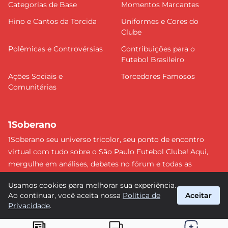
Categorias de Base
Momentos Marcantes
Hino e Cantos da Torcida
Uniformes e Cores do
Clube
Polêmicas e Controvérsias
Contribuições para o
Futebol Brasileiro
Ações Sociais e
Torcedores Famosos
Comunitárias
1Soberano
1Soberano seu universo tricolor, seu ponto de encontro
virtual com tudo sobre o São Paulo Futebol Clube! Aqui,
mergulhe em análises, debates no fórum e todas as
últimas notícias do nosso Soberano. Não perca nenhum
Usamos cookies para melhorar sua experiência.
detalhe e faça parte dessa comunidade apaixonada pelo
Ao continuar, você aceita nossa
Política de
Aceitar
tricolor paulista. #SPFC #SãoPaulo #1Soberano
Privacidade
.
suporte@1soberano.com.br