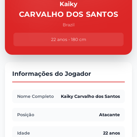
Kaiky
CARVALHO DOS SANTOS
Brazil
22 anos • 180 cm
Informações do Jogador
Nome Completo
Kaiky Carvalho dos Santos
Posição
Atacante
Idade
22 anos