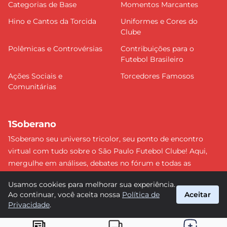
Categorias de Base
Momentos Marcantes
Hino e Cantos da Torcida
Uniformes e Cores do
Clube
Polêmicas e Controvérsias
Contribuições para o
Futebol Brasileiro
Ações Sociais e
Torcedores Famosos
Comunitárias
1Soberano
1Soberano seu universo tricolor, seu ponto de encontro
virtual com tudo sobre o São Paulo Futebol Clube! Aqui,
mergulhe em análises, debates no fórum e todas as
últimas notícias do nosso Soberano. Não perca nenhum
Usamos cookies para melhorar sua experiência.
detalhe e faça parte dessa comunidade apaixonada pelo
Ao continuar, você aceita nossa
Política de
Aceitar
tricolor paulista. #SPFC #SãoPaulo #1Soberano
Privacidade
.
suporte@1soberano.com.br