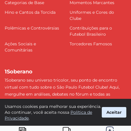
Categorias de Base
Momentos Marcantes
Hino e Cantos da Torcida
Uniformes e Cores do
Clube
Polêmicas e Controvérsias
Contribuições para o
Futebol Brasileiro
Ações Sociais e
Torcedores Famosos
Comunitárias
1Soberano
1Soberano seu universo tricolor, seu ponto de encontro
virtual com tudo sobre o São Paulo Futebol Clube! Aqui,
mergulhe em análises, debates no fórum e todas as
últimas notícias do nosso Soberano. Não perca nenhum
Usamos cookies para melhorar sua experiência.
detalhe e faça parte dessa comunidade apaixonada pelo
Ao continuar, você aceita nossa
Política de
Aceitar
tricolor paulista. #SPFC #SãoPaulo #1Soberano
Privacidade
.
suporte@1soberano.com.br