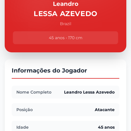
Leandro
LESSA AZEVEDO
Brazil
45 anos • 170 cm
Informações do Jogador
Nome Completo
Leandro Lessa Azevedo
Posição
Atacante
Idade
45 anos