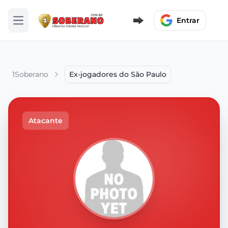
Entrar
Abrir menu
1Soberano
Ex-jogadores do São Paulo
Atacante