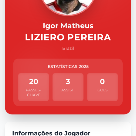
Igor Matheus
LIZIERO PEREIRA
Brazil
ESTATÍSTICAS 2025
20
3
0
PASSES-
ASSIST.
GOLS
CHAVE
Informações do Jogador