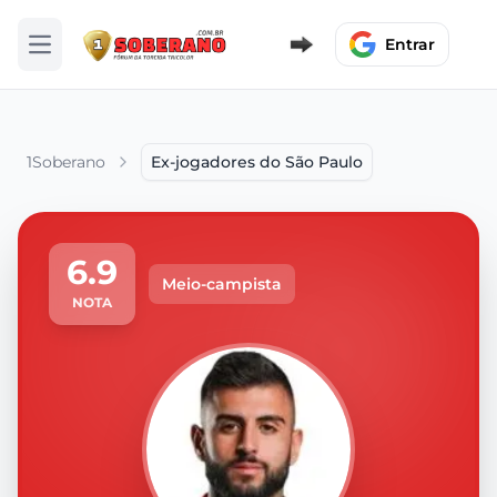
Entrar
Abrir menu
1Soberano
Ex-jogadores do São Paulo
6.9
Meio-campista
NOTA