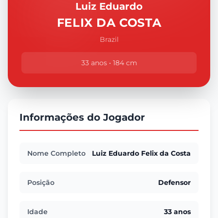
Luiz Eduardo
FELIX DA COSTA
Brazil
33 anos • 184 cm
Informações do Jogador
Nome Completo
Luiz Eduardo Felix da Costa
Posição
Defensor
Idade
33 anos