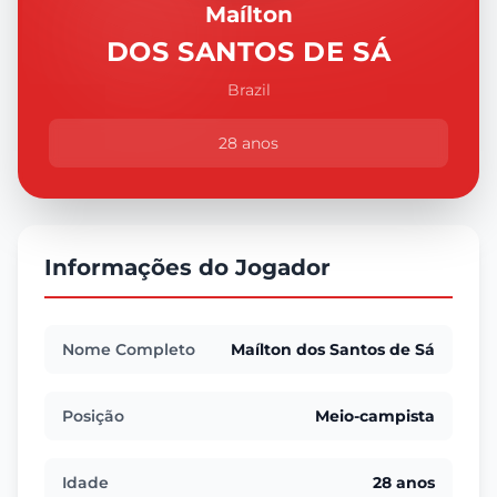
Maílton
DOS SANTOS DE SÁ
Brazil
28 anos
Informações do Jogador
Nome Completo
Maílton dos Santos de Sá
Posição
Meio-campista
Idade
28 anos