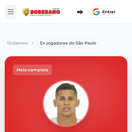
Entrar
Abrir menu
1Soberano
Ex-jogadores do São Paulo
Meio-campista