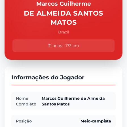
Marcos Guilherme
DE ALMEIDA SANTOS
MATOS
Brazil
31 anos • 173 cm
Informações do Jogador
Nome
Marcos Guilherme de Almeida
Completo
Santos Matos
Posição
Meio-campista