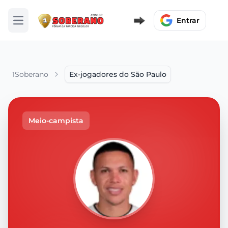
Entrar
Abrir menu
1Soberano
Ex-jogadores do São Paulo
Meio-campista