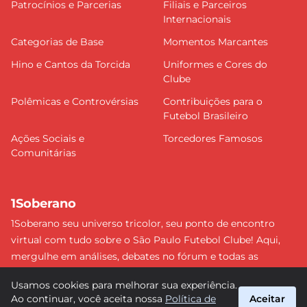
Patrocínios e Parcerias
Filiais e Parceiros
Internacionais
Categorias de Base
Momentos Marcantes
Hino e Cantos da Torcida
Uniformes e Cores do
Clube
Polêmicas e Controvérsias
Contribuições para o
Futebol Brasileiro
Ações Sociais e
Torcedores Famosos
Comunitárias
1Soberano
1Soberano seu universo tricolor, seu ponto de encontro
virtual com tudo sobre o São Paulo Futebol Clube! Aqui,
mergulhe em análises, debates no fórum e todas as
últimas notícias do nosso Soberano. Não perca nenhum
Usamos cookies para melhorar sua experiência.
detalhe e faça parte dessa comunidade apaixonada pelo
Ao continuar, você aceita nossa
Política de
Aceitar
tricolor paulista. #SPFC #SãoPaulo #1Soberano