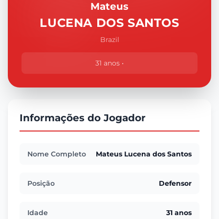
Mateus
LUCENA DOS SANTOS
Brazil
31 anos •
Informações do Jogador
Nome Completo
Mateus Lucena dos Santos
Posição
Defensor
Idade
31 anos