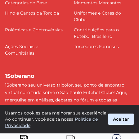
Categorias de Base
Momentos Marcantes
Hino e Cantos da Torcida
Uniformes e Cores do
Clube
Polêmicas e Controvérsias
Contribuições para o
Futebol Brasileiro
Ações Sociais e
Torcedores Famosos
Comunitárias
1Soberano
1Soberano seu universo tricolor, seu ponto de encontro
virtual com tudo sobre o São Paulo Futebol Clube! Aqui,
mergulhe em análises, debates no fórum e todas as
últimas notícias do nosso Soberano. Não perca nenhum
Usamos cookies para melhorar sua experiência.
detalhe e faça parte dessa comunidade apaixonada pelo
Ao continuar, você aceita nossa
Política de
Aceitar
tricolor paulista. #SPFC #SãoPaulo #1Soberano
Privacidade
.
suporte@1soberano.com.br