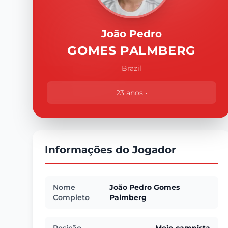
João Pedro
GOMES PALMBERG
Brazil
23 anos •
Informações do Jogador
Nome
João Pedro Gomes
Completo
Palmberg