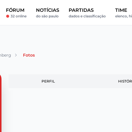
FÓRUM
NOTÍCIAS
PARTIDAS
TIME
32 online
do são paulo
dados e classificação
elenco, hi
mberg
Fotos
PERFIL
HISTÓR