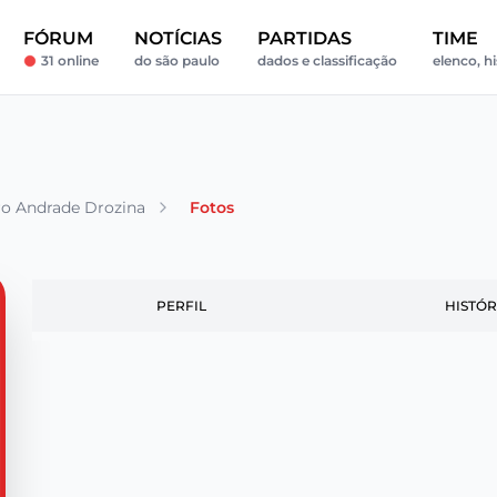
FÓRUM
NOTÍCIAS
PARTIDAS
TIME
31 online
do são paulo
dados e classificação
elenco, hi
o Andrade Drozina
Fotos
PERFIL
HISTÓR