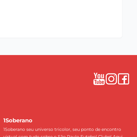
1Soberano
1Soberano seu universo tricolor, seu ponto de encontro
virtual com tudo sobre o São Paulo Futebol Clube! Aqui,