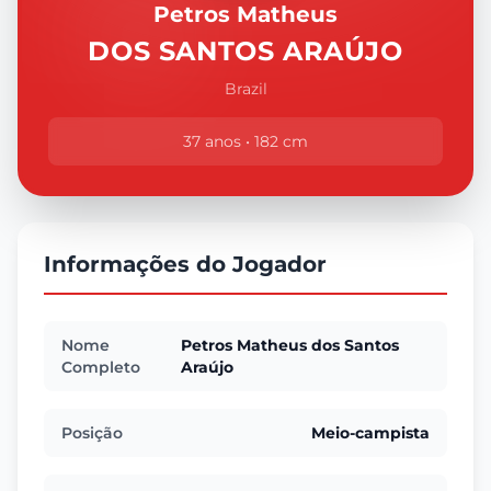
Petros Matheus
DOS SANTOS ARAÚJO
Brazil
37 anos • 182 cm
Informações do Jogador
Nome
Petros Matheus dos Santos
Completo
Araújo
Posição
Meio-campista