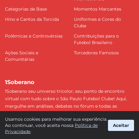
Categorias de Base
Momentos Marcantes
Hino e Cantos da Torcida
Uniformes e Cores do
Clube
Polêmicas e Controvérsias
Contribuições para o
Futebol Brasileiro
Ações Sociais e
Torcedores Famosos
Comunitárias
1Soberano
1Soberano seu universo tricolor, seu ponto de encontro
virtual com tudo sobre o São Paulo Futebol Clube! Aqui,
mergulhe em análises, debates no fórum e todas as
últimas notícias do nosso Soberano. Não perca nenhum
Usamos cookies para melhorar sua experiência.
detalhe e faça parte dessa comunidade apaixonada pelo
Ao continuar, você aceita nossa
Política de
Aceitar
tricolor paulista. #SPFC #SãoPaulo #1Soberano
Privacidade
.
suporte@1soberano.com.br