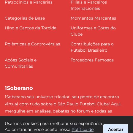
Patrocínios e Parcerias
Filiais e Parceiros
Internacionais
Categorias de Base
Momentos Marcantes
Hino e Cantos da Torcida
Uniformes e Cores do
Clube
Polêmicas e Controvérsias
Contribuições para o
Futebol Brasileiro
Ações Sociais e
Torcedores Famosos
Comunitárias
1Soberano
1Soberano seu universo tricolor, seu ponto de encontro
virtual com tudo sobre o São Paulo Futebol Clube! Aqui,
mergulhe em análises, debates no fórum e todas as
últimas notícias do nosso Soberano. Não perca nenhum
Usamos cookies para melhorar sua experiência.
detalhe e faça parte dessa comunidade apaixonada pelo
Ao continuar, você aceita nossa
Política de
Aceitar
tricolor paulista. #SPFC #SãoPaulo #1Soberano