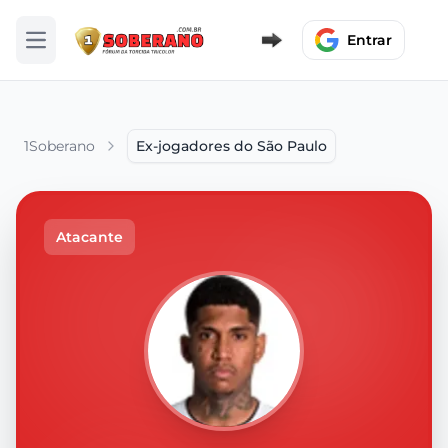
Entrar
Abrir menu
1Soberano
Ex-jogadores do São Paulo
Atacante