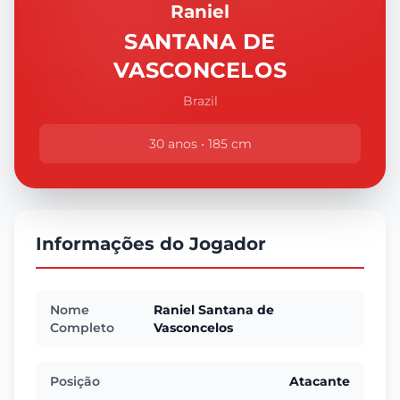
Raniel
SANTANA DE
VASCONCELOS
Brazil
30 anos • 185 cm
Informações do Jogador
Nome
Raniel Santana de
Completo
Vasconcelos
Posição
Atacante