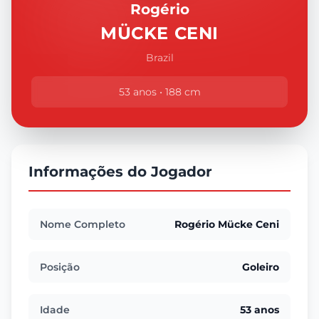
Rogério
MÜCKE CENI
Brazil
53 anos • 188 cm
Informações do Jogador
Nome Completo
Rogério Mücke Ceni
Posição
Goleiro
Idade
53 anos