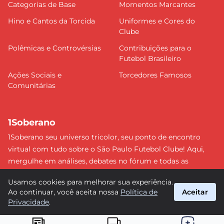
Categorias de Base
Momentos Marcantes
Hino e Cantos da Torcida
Uniformes e Cores do
Clube
Polêmicas e Controvérsias
Contribuições para o
Futebol Brasileiro
Ações Sociais e
Torcedores Famosos
Comunitárias
1Soberano
1Soberano seu universo tricolor, seu ponto de encontro
virtual com tudo sobre o São Paulo Futebol Clube! Aqui,
mergulhe em análises, debates no fórum e todas as
últimas notícias do nosso Soberano. Não perca nenhum
Usamos cookies para melhorar sua experiência.
detalhe e faça parte dessa comunidade apaixonada pelo
Ao continuar, você aceita nossa
Política de
Aceitar
tricolor paulista. #SPFC #SãoPaulo #1Soberano
Privacidade
.
suporte@1soberano.com.br