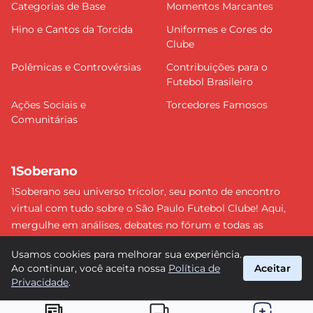
Categorias de Base
Momentos Marcantes
Hino e Cantos da Torcida
Uniformes e Cores do
Clube
Polêmicas e Controvérsias
Contribuições para o
Futebol Brasileiro
Ações Sociais e
Torcedores Famosos
Comunitárias
1Soberano
1Soberano seu universo tricolor, seu ponto de encontro
virtual com tudo sobre o São Paulo Futebol Clube! Aqui,
mergulhe em análises, debates no fórum e todas as
últimas notícias do nosso Soberano. Não perca nenhum
Usamos cookies para melhorar sua experiência.
detalhe e faça parte dessa comunidade apaixonada pelo
Ao continuar, você aceita nossa
Política de
Aceitar
tricolor paulista. #SPFC #SãoPaulo #1Soberano
Privacidade
.
suporte@1soberano.com.br