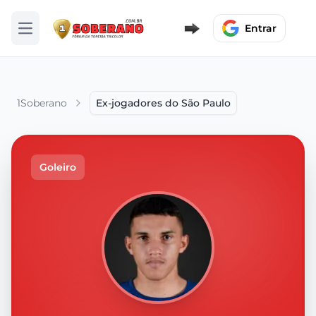
Entrar
Abrir menu
1Soberano
Ex-jogadores do São Paulo
Goleiro