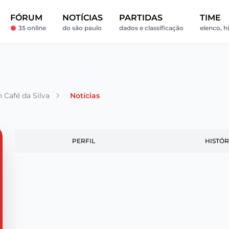
FÓRUM
NOTÍCIAS
PARTIDAS
TIME
35 online
do são paulo
dados e classificação
elenco, hi
 Café da Silva
Notícias
PERFIL
HISTÓR