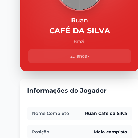
Ruan
CAFÉ DA SILVA
Brazil
29 anos •
Informações do Jogador
Nome Completo
Ruan Café da Silva
Posição
Meio-campista