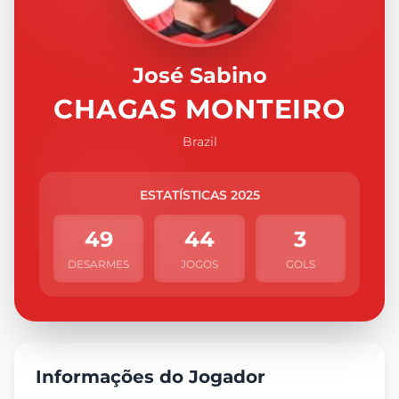
José Sabino
CHAGAS MONTEIRO
Brazil
ESTATÍSTICAS 2025
49
44
3
DESARMES
JOGOS
GOLS
Informações do Jogador