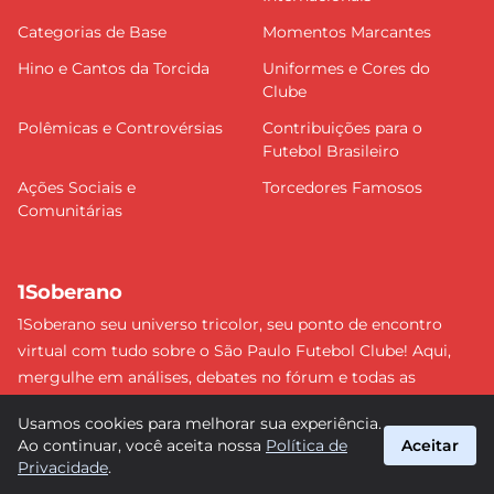
Categorias de Base
Momentos Marcantes
Hino e Cantos da Torcida
Uniformes e Cores do
Clube
Polêmicas e Controvérsias
Contribuições para o
Futebol Brasileiro
Ações Sociais e
Torcedores Famosos
Comunitárias
1Soberano
1Soberano seu universo tricolor, seu ponto de encontro
virtual com tudo sobre o São Paulo Futebol Clube! Aqui,
mergulhe em análises, debates no fórum e todas as
últimas notícias do nosso Soberano. Não perca nenhum
Usamos cookies para melhorar sua experiência.
detalhe e faça parte dessa comunidade apaixonada pelo
Ao continuar, você aceita nossa
Política de
Aceitar
tricolor paulista. #SPFC #SãoPaulo #1Soberano
Privacidade
.
suporte@1soberano.com.br