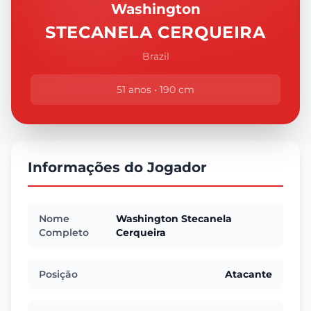
Washington
STECANELA CERQUEIRA
Brazil
51 anos • 190 cm
Informações do Jogador
Nome
Washington Stecanela
Completo
Cerqueira
Posição
Atacante