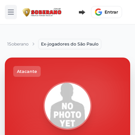
Entrar
Abrir menu
1Soberano
Ex-jogadores do São Paulo
Atacante