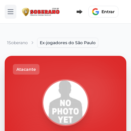
Entrar
Abrir menu
1Soberano
Ex-jogadores do São Paulo
Atacante