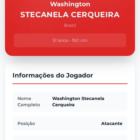
Washington
STECANELA CERQUEIRA
Brazil
51 anos • 190 cm
Informações do Jogador
Nome
Washington Stecanela
Completo
Cerqueira
Posição
Atacante