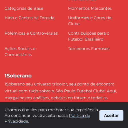
Categorias de Base
Momentos Marcantes
Hino e Cantos da Torcida
Uniformes e Cores do
Clube
Polêmicas e Controvérsias
Contribuições para o
Futebol Brasileiro
Ações Sociais e
Torcedores Famosos
Comunitárias
1Soberano
1Soberano seu universo tricolor, seu ponto de encontro
virtual com tudo sobre o São Paulo Futebol Clube! Aqui,
mergulhe em análises, debates no fórum e todas as
últimas notícias do nosso Soberano. Não perca nenhum
Usamos cookies para melhorar sua experiência.
detalhe e faça parte dessa comunidade apaixonada pelo
Ao continuar, você aceita nossa
Política de
Aceitar
tricolor paulista. #SPFC #SãoPaulo #1Soberano
Privacidade
.
suporte@1soberano.com.br