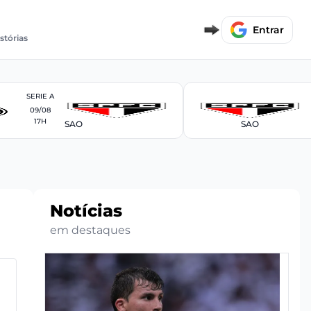
Entrar
stórias
SERIE A
09/08
17H
SAO
SAO
Notícias
em destaques