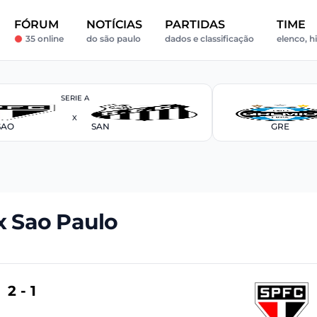
FÓRUM
NOTÍCIAS
PARTIDAS
TIME
35 online
do são paulo
dados e classificação
elenco, hi
SERIE A
X
SAO
SAN
GRE
x Sao Paulo
2 - 1