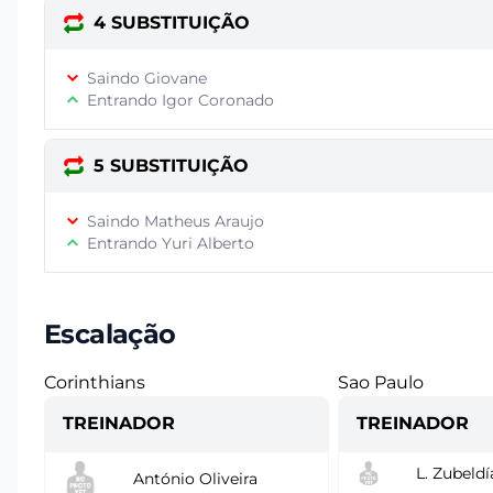
4 SUBSTITUIÇÃO
Saindo Giovane
Entrando Igor Coronado
5 SUBSTITUIÇÃO
Saindo Matheus Araujo
Entrando Yuri Alberto
Escalação
Corinthians
Sao Paulo
TREINADOR
TREINADOR
L. Zubeldí
António Oliveira