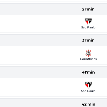
21'min
Sao Paulo
31'min
Corinthians
41'min
Sao Paulo
42'min