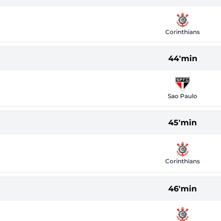
Corinthians
44'min
Sao Paulo
45'min
Corinthians
46'min