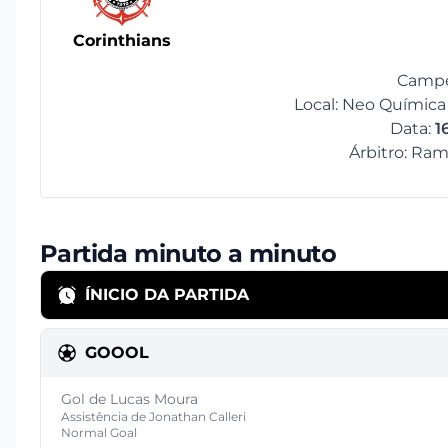
Corinthians
Campe
Local: Neo Química 
Data:
1
Árbitro: Ram
Partida minuto a minuto
ÍNICIO DA PARTIDA
GOOOL
Gol de Lucas Moura
Assistência de Jonathan Calleri
Normal Goal