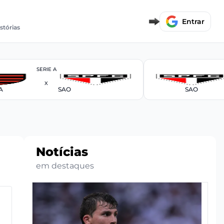
Entrar
istórias
SERIE A
X
A
SAO
SAO
Notícias
em destaques