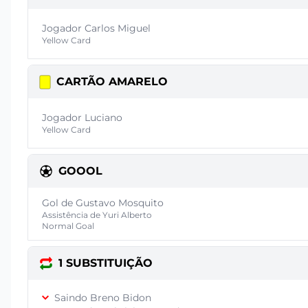
Jogador Carlos Miguel
Yellow Card
CARTÃO AMARELO
Jogador Luciano
Yellow Card
GOOOL
Gol de Gustavo Mosquito
Assistência de Yuri Alberto
Normal Goal
1 SUBSTITUIÇÃO
Saindo Breno Bidon