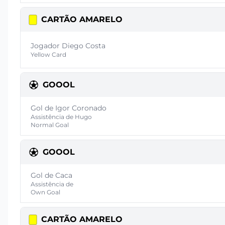
CARTÃO AMARELO
Jogador Diego Costa
Yellow Card
GOOOL
Gol de Igor Coronado
Assistência de Hugo
Normal Goal
GOOOL
Gol de Caca
Assistência de
Own Goal
CARTÃO AMARELO