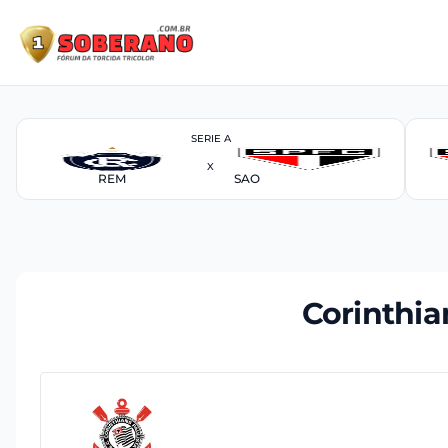
SERIE A
X
REM
SAO
Corinthia