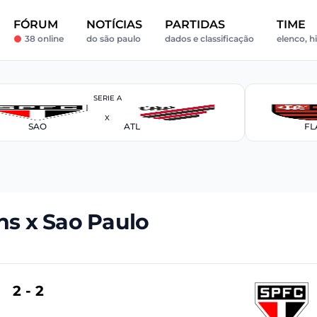
FÓRUM
NOTÍCIAS
PARTIDAS
TIME
38 online
do são paulo
dados e classificação
elenco, h
SERIE A
X
SAO
ATL
FL
ns x Sao Paulo
2 - 2