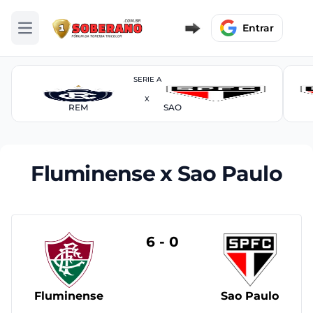
Entrar
Abrir menu
SERIE A
X
REM
SAO
Fluminense x Sao Paulo
6 - 0
Fluminense
Sao Paulo