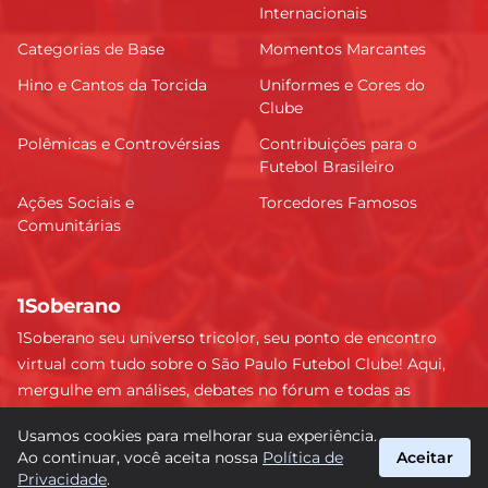
Internacionais
Categorias de Base
Momentos Marcantes
Hino e Cantos da Torcida
Uniformes e Cores do
Clube
Polêmicas e Controvérsias
Contribuições para o
Futebol Brasileiro
Ações Sociais e
Torcedores Famosos
Comunitárias
1Soberano
1Soberano seu universo tricolor, seu ponto de encontro
virtual com tudo sobre o São Paulo Futebol Clube! Aqui,
mergulhe em análises, debates no fórum e todas as
últimas notícias do nosso Soberano. Não perca nenhum
Usamos cookies para melhorar sua experiência.
detalhe e faça parte dessa comunidade apaixonada pelo
Ao continuar, você aceita nossa
Política de
Aceitar
tricolor paulista. #SPFC #SãoPaulo #1Soberano
Privacidade
.