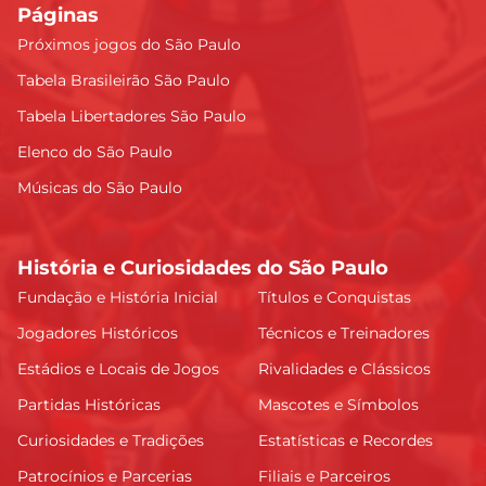
Páginas
Próximos jogos do São Paulo
Tabela Brasileirão São Paulo
Tabela Libertadores São Paulo
Elenco do São Paulo
Músicas do São Paulo
História e Curiosidades do São Paulo
Fundação e História Inicial
Títulos e Conquistas
Jogadores Históricos
Técnicos e Treinadores
Estádios e Locais de Jogos
Rivalidades e Clássicos
Partidas Históricas
Mascotes e Símbolos
Curiosidades e Tradições
Estatísticas e Recordes
Patrocínios e Parcerias
Filiais e Parceiros