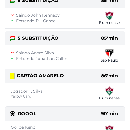
5 SUBSTITUIÇÃO
85'min
Saindo John Kennedy
Entrando PH Ganso
Fluminense
5 SUBSTITUIÇÃO
85'min
Saindo Andre Silva
Entrando Jonathan Calleri
Sao Paulo
CARTÃO AMARELO
86'min
Jogador T. Silva
Yellow Card
Fluminense
GOOOL
90'min
Gol de Keno