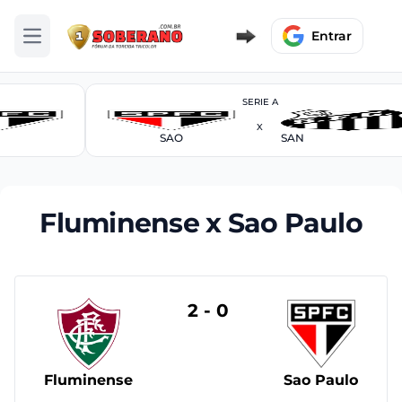
Entrar
Abrir menu
SERIE A
X
SAO
SAN
Fluminense x Sao Paulo
2 - 0
Fluminense
Sao Paulo