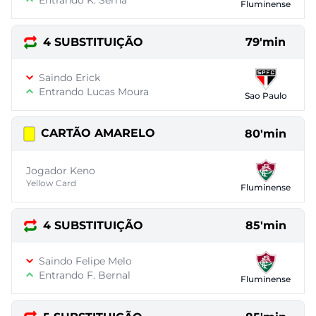
Entrando K. Serna
Fluminense
4 SUBSTITUIÇÃO
79'min
Saindo Erick
Entrando Lucas Moura
Sao Paulo
CARTÃO AMARELO
80'min
Jogador Keno
Yellow Card
Fluminense
4 SUBSTITUIÇÃO
85'min
Saindo Felipe Melo
Entrando F. Bernal
Fluminense