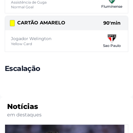
Assistência de Guga
Fluminense
Normal Goal
CARTÃO AMARELO
90'min
Jogador Welington
Yellow Card
Sao Paulo
Escalação
Notícias
em destaques