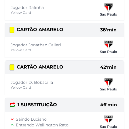
Jogador Rafinha
Yellow Card
Sao Paulo
CARTÃO AMARELO
38'min
Jogador Jonathan Calleri
Yellow Card
Sao Paulo
CARTÃO AMARELO
42'min
Jogador D. Bobadilla
Yellow Card
Sao Paulo
1 SUBSTITUIÇÃO
46'min
Saindo Luciano
Entrando Wellington Rato
Sao Paulo