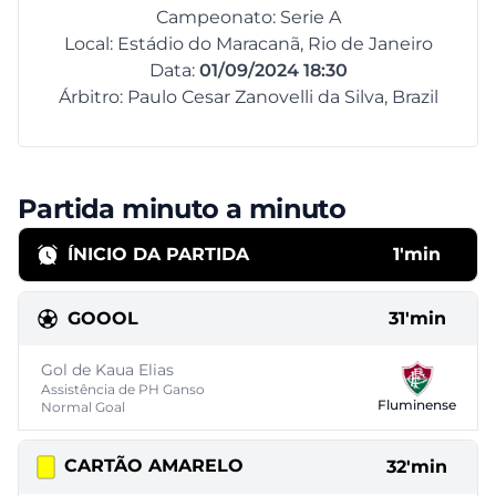
Campeonato: Serie A
Local: Estádio do Maracanã, Rio de Janeiro
Data:
01/09/2024 18:30
Árbitro: Paulo Cesar Zanovelli da Silva, Brazil
Partida minuto a minuto
ÍNICIO DA PARTIDA
1'min
GOOOL
31'min
Gol de Kaua Elias
Assistência de PH Ganso
Fluminense
Normal Goal
CARTÃO AMARELO
32'min