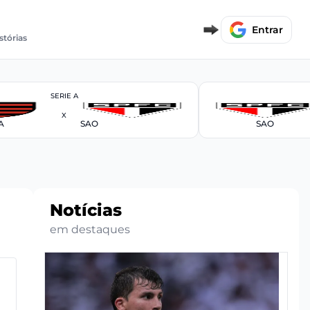
Entrar
stórias
SERIE A
X
A
SAO
SAO
Notícias
em destaques