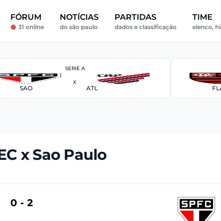
FÓRUM
NOTÍCIAS
PARTIDAS
TIME
31 online
do são paulo
dados e classificação
elenco, hi
SERIE A
X
SAO
ATL
FL
 EC x Sao Paulo
0 - 2