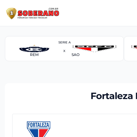
SERIE A
X
REM
SAO
Fortaleza