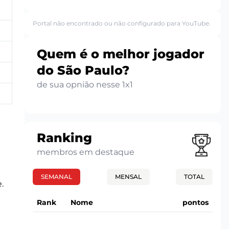
Portal não encontrado ou não configurado para YouTube.
Quem é o melhor jogador
do São Paulo?
de sua opnião nesse 1x1
Ranking
membros em destaque
SEMANAL
MENSAL
TOTAL
.
Rank
Nome
pontos