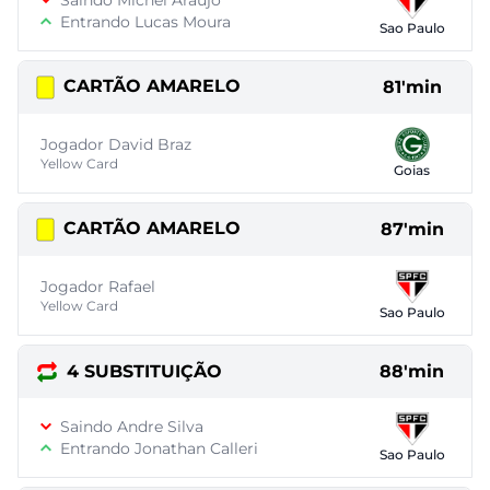
Saindo Michel Araujo
Entrando Lucas Moura
Sao Paulo
CARTÃO AMARELO
81'min
Jogador David Braz
Yellow Card
Goias
CARTÃO AMARELO
87'min
Jogador Rafael
Yellow Card
Sao Paulo
4 SUBSTITUIÇÃO
88'min
Saindo Andre Silva
Entrando Jonathan Calleri
Sao Paulo