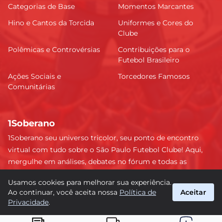
Categorias de Base
Momentos Marcantes
Hino e Cantos da Torcida
Uniformes e Cores do
Clube
Polêmicas e Controvérsias
Contribuições para o
Futebol Brasileiro
Ações Sociais e
Torcedores Famosos
Comunitárias
1Soberano
1Soberano seu universo tricolor, seu ponto de encontro
virtual com tudo sobre o São Paulo Futebol Clube! Aqui,
mergulhe em análises, debates no fórum e todas as
últimas notícias do nosso Soberano. Não perca nenhum
Usamos cookies para melhorar sua experiência.
detalhe e faça parte dessa comunidade apaixonada pelo
Ao continuar, você aceita nossa
Política de
Aceitar
tricolor paulista. #SPFC #SãoPaulo #1Soberano
Privacidade
.
suporte@1soberano.com.br