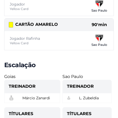
Jogador
Yellow Card
Sao Paulo
CARTÃO AMARELO
90'min
Jogador Rafinha
Yellow Card
Sao Paulo
Escalação
Goias
Sao Paulo
TREINADOR
TREINADOR
Márcio Zanardi
L. Zubeldía
TÍTULARES
TÍTULARES