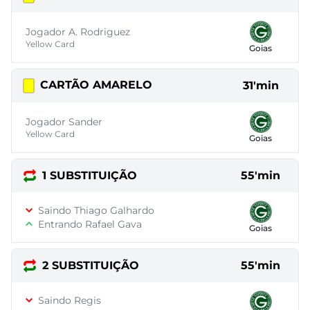
Jogador A. Rodriguez
Yellow Card
Goias
CARTÃO AMARELO
31'min
Jogador Sander
Yellow Card
Goias
1 SUBSTITUIÇÃO
55'min
Saindo Thiago Galhardo
Entrando Rafael Gava
Goias
2 SUBSTITUIÇÃO
55'min
Saindo Regis