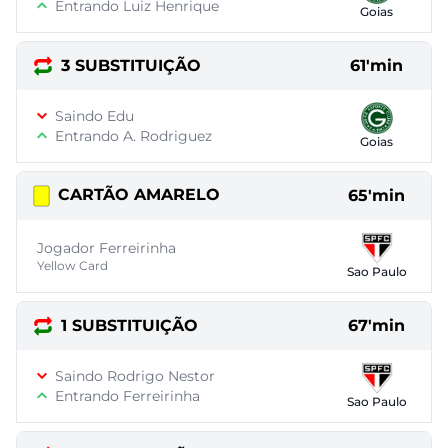
Entrando Luiz Henrique
Goias
3 SUBSTITUIÇÃO
61'min
Saindo Edu
Entrando A. Rodriguez
Goias
CARTÃO AMARELO
65'min
Jogador Ferreirinha
Yellow Card
Sao Paulo
1 SUBSTITUIÇÃO
67'min
Saindo Rodrigo Nestor
Entrando Ferreirinha
Sao Paulo