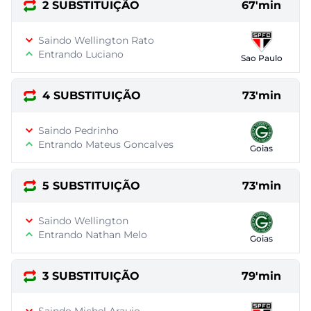
2 SUBSTITUIÇÃO
67'min
Saindo Wellington Rato
Entrando Luciano
Sao Paulo
4 SUBSTITUIÇÃO
73'min
Saindo Pedrinho
Entrando Mateus Goncalves
Goias
5 SUBSTITUIÇÃO
73'min
Saindo Wellington
Entrando Nathan Melo
Goias
3 SUBSTITUIÇÃO
79'min