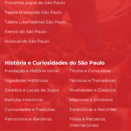
Próximos jogos do São Paulo
Tabela Brasileirão São Paulo
Tabela Libertadores São Paulo
Elenco do São Paulo
Músicas do São Paulo
História e Curiosidades do São Paulo
Fundação e História Inicial
Títulos e Conquistas
Jogadores Históricos
Técnicos e Treinadores
Estádios e Locais de Jogos
Rivalidades e Clássicos
Partidas Históricas
Mascotes e Símbolos
Curiosidades e Tradições
Estatísticas e Recordes
Patrocínios e Parcerias
Filiais e Parceiros
Internacionais