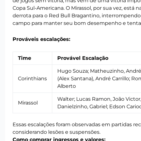
de jogos sem vitória, mas vem de uma vitória impo
Copa Sul-Americana. O Mirassol, por sua vez, está n
derrota para o Red Bull Bragantino, interrompendo
campo para manter seu bom desempenho e tentar 
Prováveis escalações:
Time
Provável Escalação
Hugo Souza; Matheuzinho, André R
Corinthians
(Alex Santana), André Carrillo; 
Alberto
Walter; Lucas Ramon, João Victor
Mirassol
Danielzinho, Gabriel; Edson Carioc
Essas escalações foram observadas em partidas rece
considerando lesões e suspensões.
Como comprar ingressos e valores: