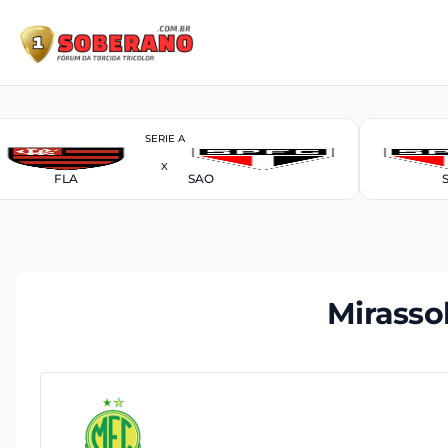
SERIE A
X
FLA
SAO
Mirasso