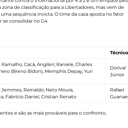
rtante contra o Internacional por 4 a 2 e um empate pel
a zona de classificação para a Libertadores, mas vem de
 uma sequência invicta. O time da casa aposta no fator
se consolidar no G4.
Técnico
amalho, Cacá, Angileri; Raniele, Charles
Dorival
Romero (Breno Bidon), Memphis Depay, Yuri
Júnior
, Jemmes, Reinaldo; Neto Moura,
Rafael
a, Fabrício Daniel, Cristian Renato
Guanae
ntes e são as mais prováveis para o confronto,