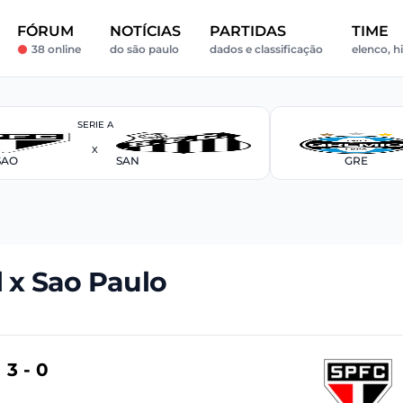
FÓRUM
NOTÍCIAS
PARTIDAS
TIME
38 online
do são paulo
dados e classificação
elenco, h
SERIE A
X
SAO
SAN
GRE
l x Sao Paulo
3 - 0