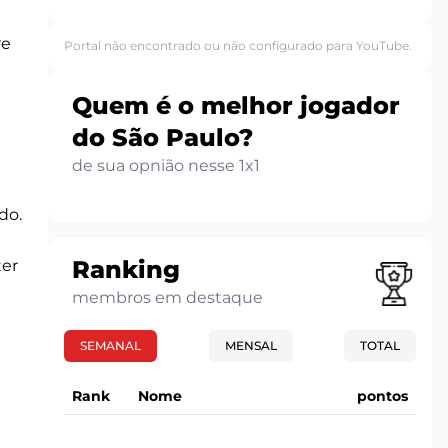
re
Portal não encontrado ou não configurado para YouTube.
e
Quem é o melhor jogador
do São Paulo?
de sua opnião nesse 1x1
do.
Ranking
ter
membros em destaque
SEMANAL
MENSAL
TOTAL
Rank
Nome
pontos