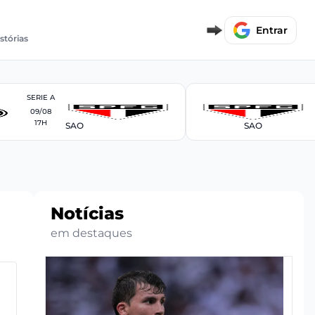
Entrar
istórias
SERIE A
09/08
17H
SAO
SAO
Notícias
em destaques