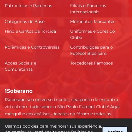
Patrocínios e Parcerias
Filiais e Parceiros
Internacionais
Categorias de Base
Momentos Marcantes
Hino e Cantos da Torcida
Uniformes e Cores do
Clube
Polêmicas e Controvérsias
Contribuições para o
Futebol Brasileiro
Ações Sociais e
Torcedores Famosos
Comunitárias
1Soberano
1Soberano seu universo tricolor, seu ponto de encontro
virtual com tudo sobre o São Paulo Futebol Clube! Aqui,
mergulhe em análises, debates no fórum e todas as
últimas notícias do nosso Soberano. Não perca nenhum
Usamos cookies para melhorar sua experiência.
detalhe e faça parte dessa comunidade apaixonada pelo