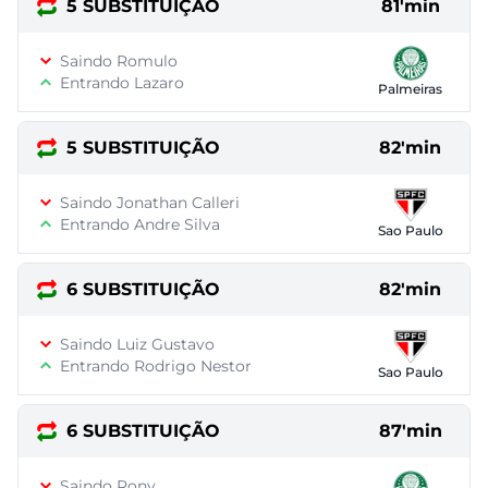
5 SUBSTITUIÇÃO
81'min
Saindo Romulo
Entrando Lazaro
Palmeiras
5 SUBSTITUIÇÃO
82'min
Saindo Jonathan Calleri
Entrando Andre Silva
Sao Paulo
6 SUBSTITUIÇÃO
82'min
Saindo Luiz Gustavo
Entrando Rodrigo Nestor
Sao Paulo
6 SUBSTITUIÇÃO
87'min
Saindo Rony