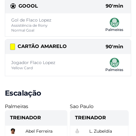
GOOOL
90'min
Gol de Flaco Lopez
Assistência de Rony
Palmeiras
Normal Goal
CARTÃO AMARELO
90'min
Jogador Flaco Lopez
Yellow Card
Palmeiras
Escalação
Palmeiras
Sao Paulo
TREINADOR
TREINADOR
Abel Ferreira
L. Zubeldía