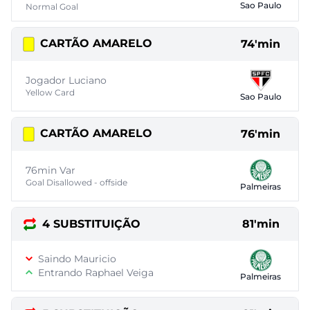
Sao Paulo
Normal Goal
CARTÃO AMARELO
74'min
Jogador Luciano
Yellow Card
Sao Paulo
CARTÃO AMARELO
76'min
76min Var
Goal Disallowed - offside
Palmeiras
4 SUBSTITUIÇÃO
81'min
Saindo Mauricio
Entrando Raphael Veiga
Palmeiras