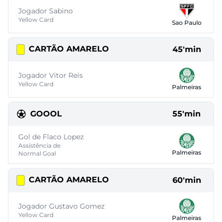
Jogador Sabino
Yellow Card
Sao Paulo
CARTÃO AMARELO
45'min
Jogador Vitor Reis
Yellow Card
Palmeiras
GOOOL
55'min
Gol de Flaco Lopez
Assistência de
Palmeiras
Normal Goal
CARTÃO AMARELO
60'min
Jogador Gustavo Gomez
Yellow Card
Palmeiras