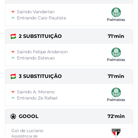
Saindo Vanderlan
Entrando Caio Paulista
Palmeiras
2 SUBSTITUIÇÃO
71'min
Saindo Felipe Anderson
Entrando Estevao
Palmeiras
3 SUBSTITUIÇÃO
71'min
Saindo A. Moreno
Entrando Ze Rafael
Palmeiras
GOOOL
72'min
Gol de Luciano
Assistência de