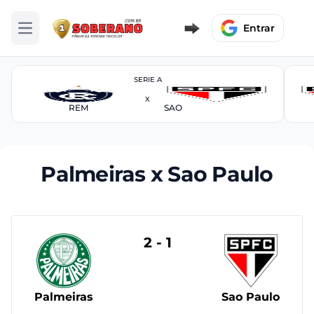
Entrar
Abrir menu
SERIE A
X
REM
SAO
Palmeiras x Sao Paulo
2 - 1
Palmeiras
Sao Paulo