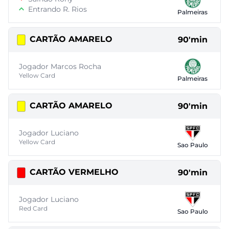
Entrando R. Rios
Palmeiras
CARTÃO AMARELO
90'min
Jogador Marcos Rocha
Yellow Card
Palmeiras
CARTÃO AMARELO
90'min
Jogador Luciano
Yellow Card
Sao Paulo
CARTÃO VERMELHO
90'min
Jogador Luciano
Red Card
Sao Paulo