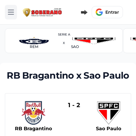
Entrar
Abrir menu
SERIE A
X
REM
SAO
RB Bragantino x Sao Paulo
1 - 2
RB Bragantino
Sao Paulo