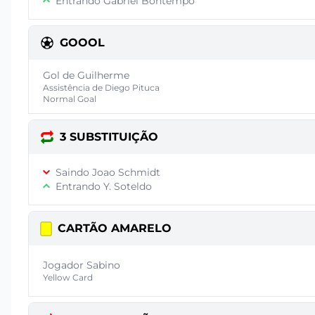
Entrando Gabriel Bontempo
GOOOL
Gol de Guilherme
Assistência de Diego Pituca
Normal Goal
3 SUBSTITUIÇÃO
Saindo Joao Schmidt
Entrando Y. Soteldo
CARTÃO AMARELO
Jogador Sabino
Yellow Card