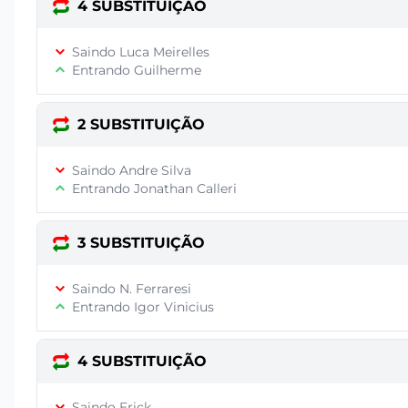
4 SUBSTITUIÇÃO
Saindo Luca Meirelles
Entrando Guilherme
2 SUBSTITUIÇÃO
Saindo Andre Silva
Entrando Jonathan Calleri
3 SUBSTITUIÇÃO
Saindo N. Ferraresi
Entrando Igor Vinicius
4 SUBSTITUIÇÃO
Saindo Erick