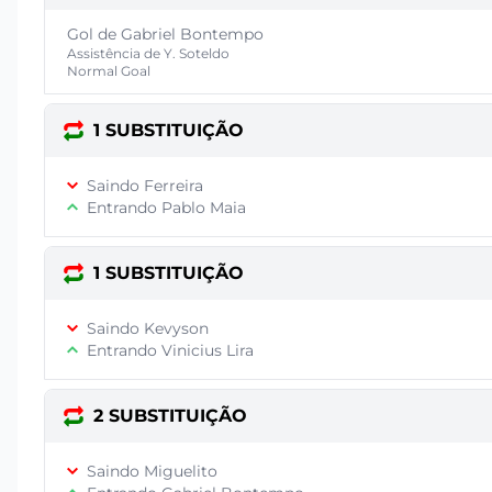
Gol de Gabriel Bontempo
Assistência de Y. Soteldo
Normal Goal
1 SUBSTITUIÇÃO
Saindo Ferreira
Entrando Pablo Maia
1 SUBSTITUIÇÃO
Saindo Kevyson
Entrando Vinicius Lira
2 SUBSTITUIÇÃO
Saindo Miguelito