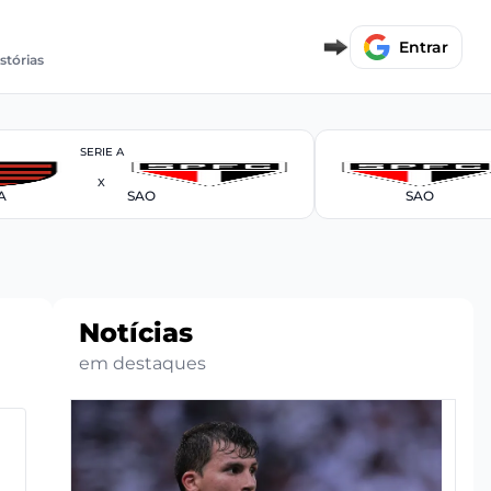
Entrar
stórias
SERIE A
X
A
SAO
SAO
Notícias
em destaques