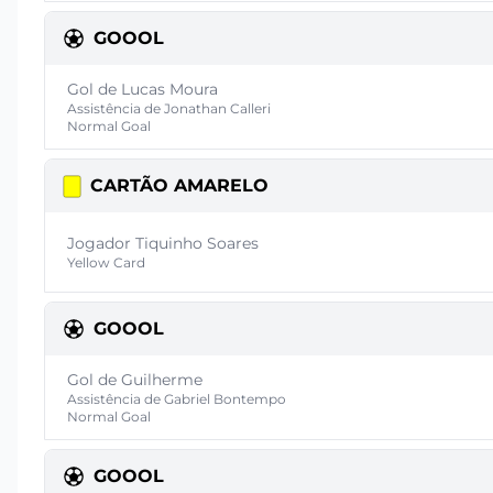
GOOOL
Gol de Lucas Moura
Assistência de Jonathan Calleri
Normal Goal
CARTÃO AMARELO
Jogador Tiquinho Soares
Yellow Card
GOOOL
Gol de Guilherme
Assistência de Gabriel Bontempo
Normal Goal
GOOOL