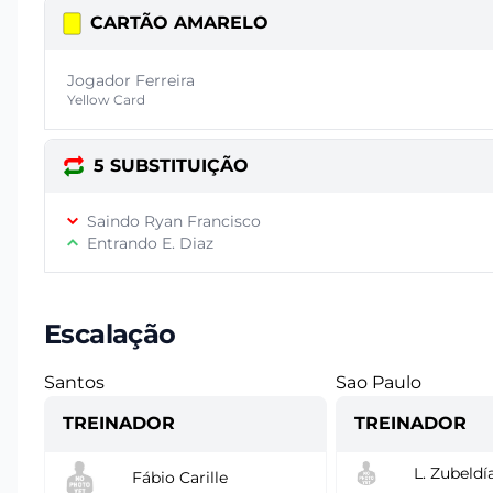
CARTÃO AMARELO
Jogador Ferreira
Yellow Card
5 SUBSTITUIÇÃO
Saindo Ryan Francisco
Entrando E. Diaz
Escalação
Santos
Sao Paulo
TREINADOR
TREINADOR
L. Zubeldí
Fábio Carille