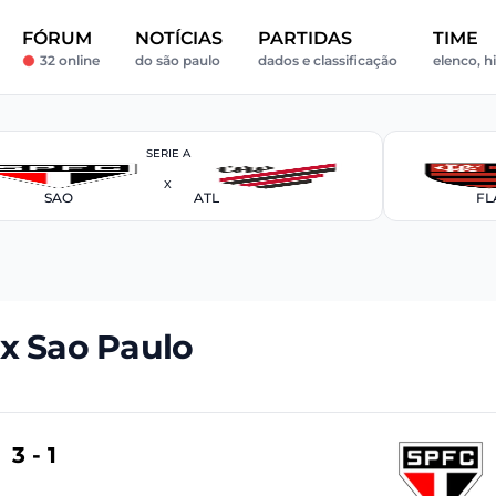
FÓRUM
NOTÍCIAS
PARTIDAS
TIME
32 online
do são paulo
dados e classificação
elenco, hi
SERIE A
X
SAO
ATL
FL
 x Sao Paulo
3 - 1