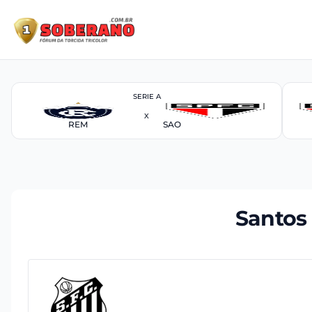
SERIE A
X
REM
SAO
Santos