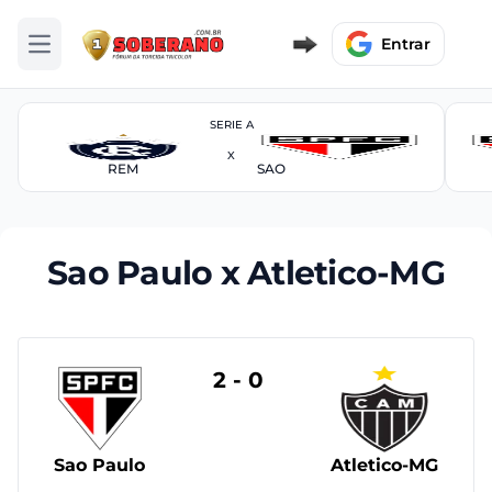
Entrar
Abrir menu
SERIE A
X
REM
SAO
Sao Paulo x Atletico-MG
2 - 0
Sao Paulo
Atletico-MG