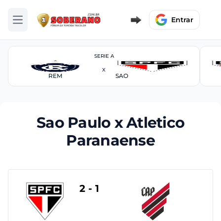
Entrar
Abrir menu
SERIE A
X
REM
SAO
Sao Paulo x Atletico
Paranaense
2 - 1