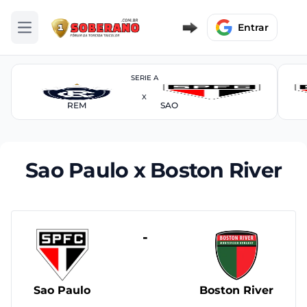
Entrar
Abrir menu
SERIE A
X
REM
SAO
Sao Paulo x Boston River
-
Sao Paulo
Boston River