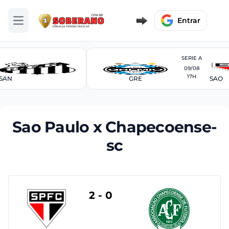
Entrar
Abrir menu
SERIE A
09/08
17H
SAN
GRE
SAO
Sao Paulo x Chapecoense-
sc
2 - 0