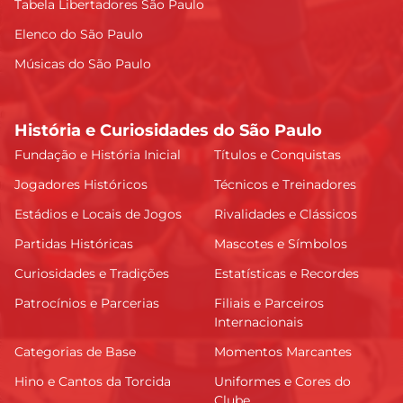
Tabela Libertadores São Paulo
Elenco do São Paulo
Músicas do São Paulo
História e Curiosidades do São Paulo
Fundação e História Inicial
Títulos e Conquistas
Jogadores Históricos
Técnicos e Treinadores
Estádios e Locais de Jogos
Rivalidades e Clássicos
Partidas Históricas
Mascotes e Símbolos
Curiosidades e Tradições
Estatísticas e Recordes
Patrocínios e Parcerias
Filiais e Parceiros
Internacionais
Categorias de Base
Momentos Marcantes
Hino e Cantos da Torcida
Uniformes e Cores do
Clube