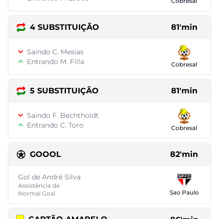
Cobresal
4 SUBSTITUIÇÃO
81'min
Saindo C. Mesías
Entrando M. Filla
Cobresal
5 SUBSTITUIÇÃO
81'min
Saindo F. Bechtholdt
Entrando C. Toro
Cobresal
GOOOL
82'min
Gol de André Silva
Assistência de
Sao Paulo
Normal Goal