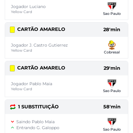
Jogador Luciano
Yellow Card
Sao Paulo
CARTÃO AMARELO
28'min
Jogador J. Castro Gutierrez
Yellow Card
Cobresal
CARTÃO AMARELO
29'min
Jogador Pablo Maia
Yellow Card
Sao Paulo
1 SUBSTITUIÇÃO
58'min
Saindo Pablo Maia
Entrando G. Galoppo
Sao Paulo