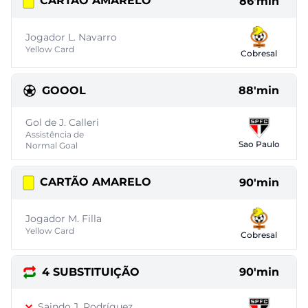
CARTÃO AMARELO
86'min
Jogador L. Navarro
Yellow Card
Cobresal
GOOOL
88'min
Gol de J. Calleri
Assistência de
Sao Paulo
Normal Goal
CARTÃO AMARELO
90'min
Jogador M. Filla
Yellow Card
Cobresal
4 SUBSTITUIÇÃO
90'min
Saindo J. Rodríguez