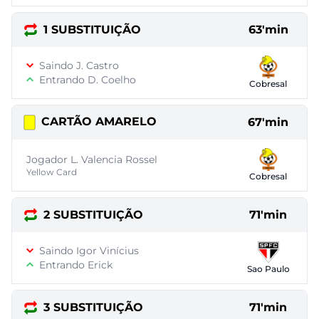
1 SUBSTITUIÇÃO
63'min
Saindo J. Castro
Entrando D. Coelho
Cobresal
CARTÃO AMARELO
67'min
Jogador L. Valencia Rossel
Yellow Card
Cobresal
2 SUBSTITUIÇÃO
71'min
Saindo Igor Vinícius
Entrando Erick
Sao Paulo
3 SUBSTITUIÇÃO
71'min