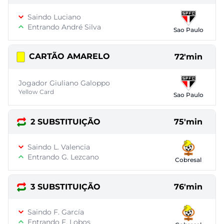
Saindo Luciano
Entrando André Silva
Sao Paulo
CARTÃO AMARELO
72'min
Jogador Giuliano Galoppo
Yellow Card
Sao Paulo
2 SUBSTITUIÇÃO
75'min
Saindo L. Valencia
Entrando G. Lezcano
Cobresal
3 SUBSTITUIÇÃO
76'min
Saindo F. García
Entrando F. Lobos