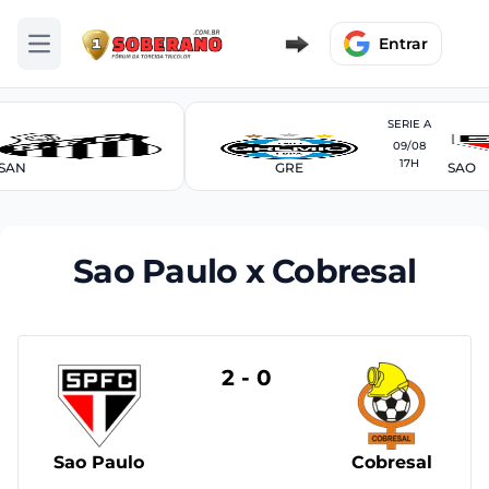
Entrar
Abrir menu
SERIE A
09/08
17H
SAN
GRE
SAO
Sao Paulo x Cobresal
2 - 0
Sao Paulo
Cobresal