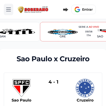
Entrar
Abrir menu
SERIE A
AO VIVO
09/08
17H
SAN
GRE
SAO
Sao Paulo x Cruzeiro
4 - 1
Sao Paulo
Cruzeiro