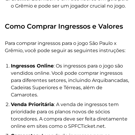
o Grêmio e pode ser um jogador crucial no jogo.
Como Comprar Ingressos e Valores
Para comprar ingressos para o jogo São Paulo x
Grêmio, você pode seguir as seguintes instruções:
Ingressos Online
: Os ingressos para o jogo são
vendidos online. Você pode comprar ingressos
para diferentes setores, incluindo Arquibancadas,
Cadeiras Superiores e Térreas, além de
Camarotes.
Venda Prioritária
: A venda de ingressos tem
prioridade para os planos novos de sócios
torcedores. A compra deve ser feita diretamente
online em sites como o SPFCTicket.net.