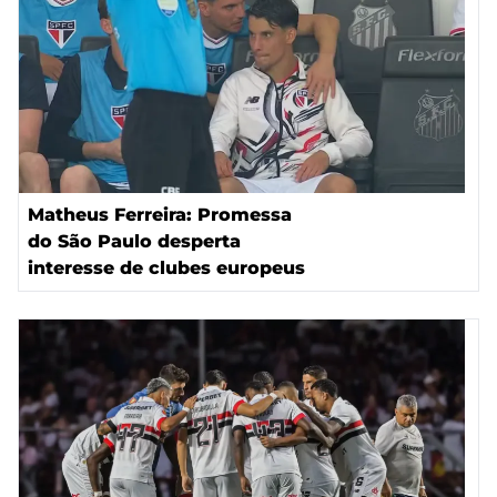
Matheus Ferreira: Promessa
do São Paulo desperta
interesse de clubes europeus