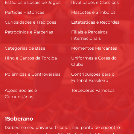
Estádios e Locais de Jogos
Rivalidades e Clássicos
Partidas Históricas
Mascotes e Símbolos
Curiosidades e Tradições
Estatísticas e Recordes
Patrocínios e Parcerias
Filiais e Parceiros
Internacionais
Categorias de Base
Momentos Marcantes
Hino e Cantos da Torcida
Uniformes e Cores do
Clube
Polêmicas e Controvérsias
Contribuições para o
Futebol Brasileiro
Ações Sociais e
Torcedores Famosos
Comunitárias
1Soberano
1Soberano seu universo tricolor, seu ponto de encontro