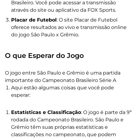
Brasileiro. Você pode acessar a transmissão
através do site ou aplicativo da FOX Sports.
Placar de Futebol
: O site Placar de Futebol
oferece resultados ao vivo e transmissão online
do jogo São Paulo x Grêmio.
O que Esperar do Jogo
O jogo entre São Paulo e Grêmio é uma partida
importante do Campeonato Brasileiro Série A
Aqui estão algumas coisas que você pode
esperar:
Estatísticas e Classificação
: O jogo é parte da 9ª
rodada do Campeonato Brasileiro. São Paulo e
Grêmio têm suas próprias estatísticas e
classificações no campeonato, que podem