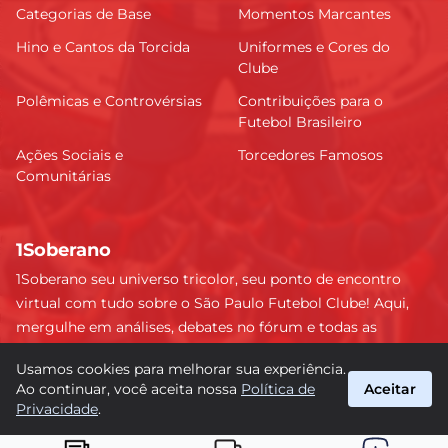
Categorias de Base
Momentos Marcantes
Hino e Cantos da Torcida
Uniformes e Cores do
Clube
Polêmicas e Controvérsias
Contribuições para o
Futebol Brasileiro
Ações Sociais e
Torcedores Famosos
Comunitárias
1Soberano
1Soberano seu universo tricolor, seu ponto de encontro
virtual com tudo sobre o São Paulo Futebol Clube! Aqui,
mergulhe em análises, debates no fórum e todas as
últimas notícias do nosso Soberano. Não perca nenhum
Usamos cookies para melhorar sua experiência.
detalhe e faça parte dessa comunidade apaixonada pelo
Ao continuar, você aceita nossa
Política de
Aceitar
tricolor paulista. #SPFC #SãoPaulo #1Soberano
Privacidade
.
suporte@1soberano.com.br