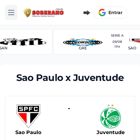
Entrar
Abrir menu
SERIE A
09/08
17H
SAN
GRE
SAO
Sao Paulo x Juventude
-
Sao Paulo
Juventude