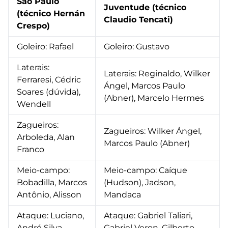
São Paulo
Juventude (técnico
(técnico Hernán
Claudio Tencati)
Crespo)
Goleiro: Rafael
Goleiro: Gustavo
Laterais:
Laterais: Reginaldo, Wilker
Ferraresi, Cédric
Ángel, Marcos Paulo
Soares (dúvida),
(Abner), Marcelo Hermes
Wendell
Zagueiros:
Zagueiros: Wilker Ángel,
Arboleda, Alan
Marcos Paulo (Abner)
Franco
Meio-campo:
Meio-campo: Caíque
Bobadilla, Marcos
(Hudson), Jadson,
Antônio, Alisson
Mandaca
Ataque: Luciano,
Ataque: Gabriel Taliari,
André Silva
Gabriel Veron, Gilberto