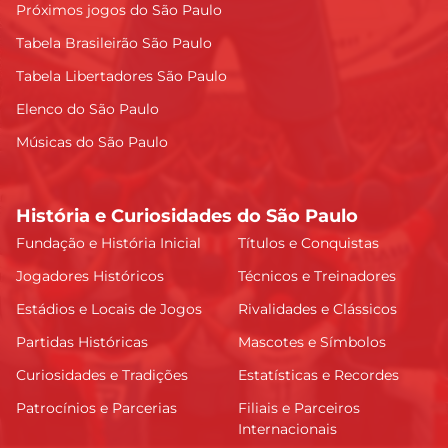
Próximos jogos do São Paulo
Tabela Brasileirão São Paulo
Tabela Libertadores São Paulo
Elenco do São Paulo
Músicas do São Paulo
História e Curiosidades do São Paulo
Fundação e História Inicial
Títulos e Conquistas
Jogadores Históricos
Técnicos e Treinadores
Estádios e Locais de Jogos
Rivalidades e Clássicos
Partidas Históricas
Mascotes e Símbolos
Curiosidades e Tradições
Estatísticas e Recordes
Patrocínios e Parcerias
Filiais e Parceiros
Internacionais