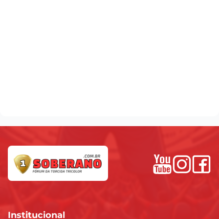
Institucional