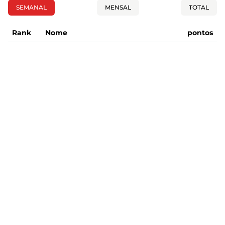
SEMANAL
MENSAL
TOTAL
Rank
Nome
pontos