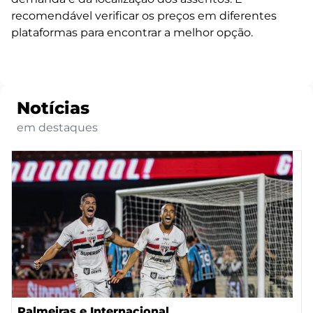
recomendável verificar os preços em diferentes
plataformas para encontrar a melhor opção.
Notícias
em destaques
Palmeiras e Internacional