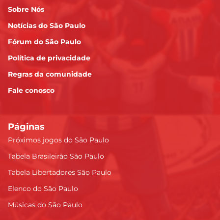
Sobre Nós
Notícias do São Paulo
Fórum do São Paulo
Política de privacidade
Regras da comunidade
Fale conosco
Páginas
Próximos jogos do São Paulo
Tabela Brasileirão São Paulo
Tabela Libertadores São Paulo
Elenco do São Paulo
Músicas do São Paulo