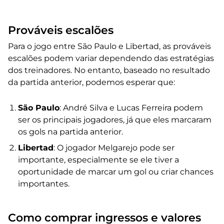
Prováveis escalões
Para o jogo entre São Paulo e Libertad, as prováveis
escalões podem variar dependendo das estratégias
dos treinadores. No entanto, baseado no resultado
da partida anterior, podemos esperar que:
São Paulo
: André Silva e Lucas Ferreira podem
ser os principais jogadores, já que eles marcaram
os gols na partida anterior.
Libertad
: O jogador Melgarejo pode ser
importante, especialmente se ele tiver a
oportunidade de marcar um gol ou criar chances
importantes.
Como comprar ingressos e valores