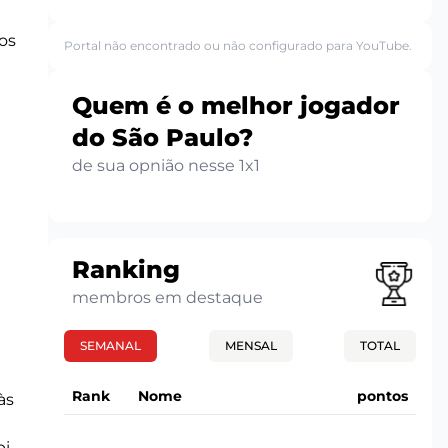
os
Portal não encontrado ou não configurado para YouTube.
Quem é o melhor jogador
do São Paulo?
de sua opnião nesse 1x1
Ranking
membros em destaque
SEMANAL
MENSAL
TOTAL
Rank
Nome
pontos
às
i.