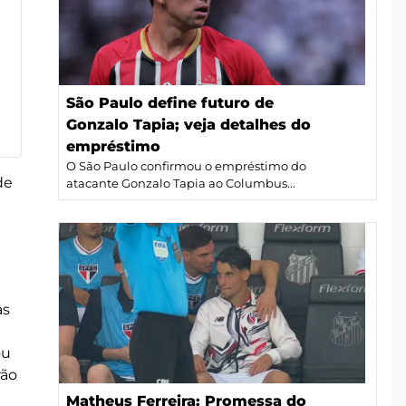
São Paulo define futuro de
Gonzalo Tapia; veja detalhes do
empréstimo
O São Paulo confirmou o empréstimo do
de
atacante Gonzalo Tapia ao Columbus...
as
ou
rão
Matheus Ferreira: Promessa do