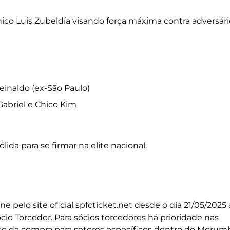
co Luis Zubeldía visando força máxima contra adversári
einaldo (ex-São Paulo)
Gabriel e Chico Kim
da para se firmar na elite nacional.
 pelo site oficial spfcticket.net desde o dia 21/05/2025 
io Torcedor. Para sócios torcedores há prioridade nas
o da compra para setores específicos dentro do Morumb