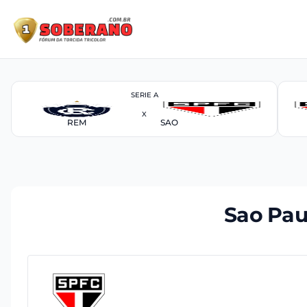
SERIE A
X
REM
SAO
Sao Pau