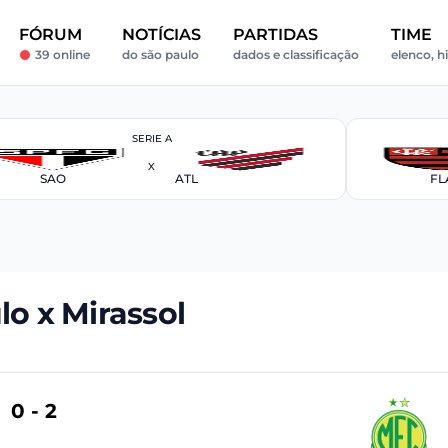
FÓRUM
NOTÍCIAS
PARTIDAS
TIME
39 online
do são paulo
dados e classificação
elenco, h
SERIE A
X
SAO
ATL
FL
lo x Mirassol
0 - 2