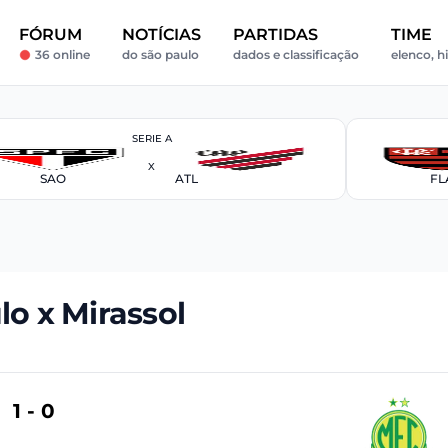
FÓRUM
NOTÍCIAS
PARTIDAS
TIME
36 online
do são paulo
dados e classificação
elenco, h
SERIE A
X
SAO
ATL
FL
lo x Mirassol
1 - 0