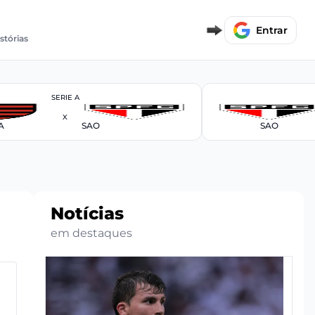
Entrar
istórias
SERIE A
X
A
SAO
SAO
Notícias
em destaques