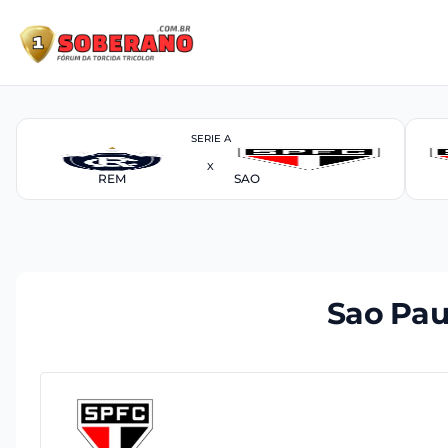
SERIE A
X
REM
SAO
Sao Pau