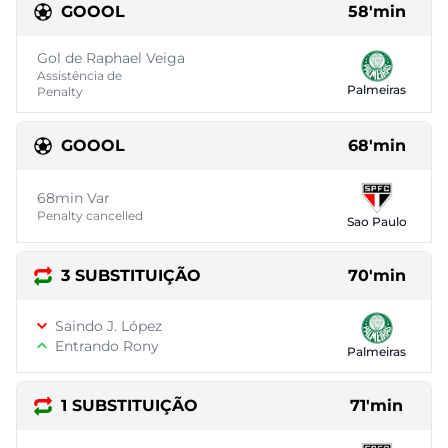
GOOOL
58'min
Gol de Raphael Veiga
Assistência de
Palmeiras
Penalty
GOOOL
68'min
68min Var
Penalty cancelled
Sao Paulo
3 SUBSTITUIÇÃO
70'min
Saindo J. López
Entrando Rony
Palmeiras
1 SUBSTITUIÇÃO
71'min