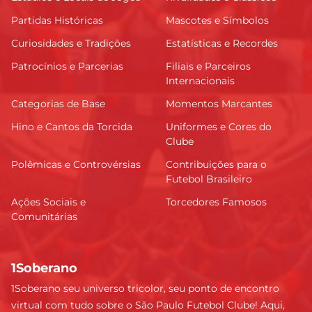
Partidas Históricas
Mascotes e Símbolos
Curiosidades e Tradições
Estatísticas e Recordes
Patrocínios e Parcerias
Filiais e Parceiros
Internacionais
Categorias de Base
Momentos Marcantes
Hino e Cantos da Torcida
Uniformes e Cores do
Clube
Polêmicas e Controvérsias
Contribuições para o
Futebol Brasileiro
Ações Sociais e
Torcedores Famosos
Comunitárias
1Soberano
1Soberano seu universo tricolor, seu ponto de encontro
virtual com tudo sobre o São Paulo Futebol Clube! Aqui,