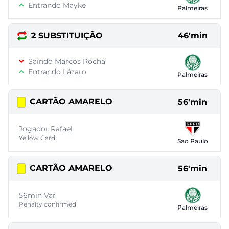
Entrando Mayke
Palmeiras
2 SUBSTITUIÇÃO
46'min
Saindo Marcos Rocha
Entrando Lázaro
Palmeiras
CARTÃO AMARELO
56'min
Jogador Rafael
Yellow Card
Sao Paulo
CARTÃO AMARELO
56'min
56min Var
Penalty confirmed
Palmeiras