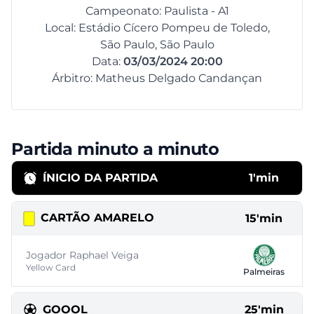
Campeonato: Paulista - A1
Local: Estádio Cícero Pompeu de Toledo,
São Paulo, São Paulo
Data:
03/03/2024 20:00
Árbitro: Matheus Delgado Candançan
Partida minuto a minuto
ÍNICIO DA PARTIDA
1'min
CARTÃO AMARELO
15'min
Jogador Raphael Veiga
Yellow Card
Palmeiras
GOOOL
25'min