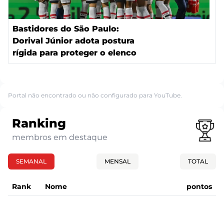
Bastidores do São Paulo:
Dorival Júnior adota postura
rígida para proteger o elenco
Portal não encontrado ou não configurado para YouTube.
Ranking
membros em destaque
SEMANAL
MENSAL
TOTAL
Rank
Nome
pontos