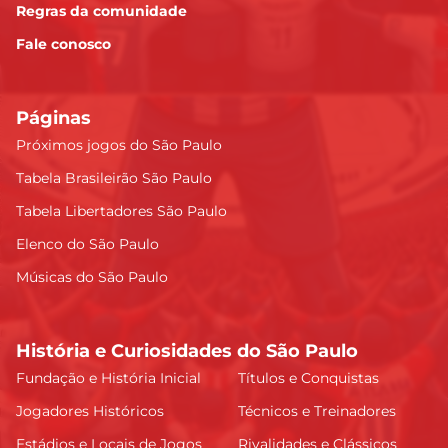
Regras da comunidade
Fale conosco
Páginas
Próximos jogos do São Paulo
Tabela Brasileirão São Paulo
Tabela Libertadores São Paulo
Elenco do São Paulo
Músicas do São Paulo
História e Curiosidades do São Paulo
Fundação e História Inicial
Títulos e Conquistas
Jogadores Históricos
Técnicos e Treinadores
Estádios e Locais de Jogos
Rivalidades e Clássicos