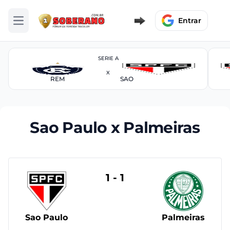
Entrar
Abrir menu
SERIE A
X
REM
SAO
Sao Paulo x Palmeiras
1 - 1
Sao Paulo
Palmeiras