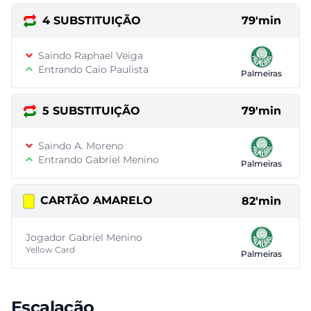
4 SUBSTITUIÇÃO
79'min
Saindo Raphael Veiga
Entrando Caio Paulista
Palmeiras
5 SUBSTITUIÇÃO
79'min
Saindo A. Moreno
Entrando Gabriel Menino
Palmeiras
CARTÃO AMARELO
82'min
Jogador Gabriel Menino
Yellow Card
Palmeiras
Escalação