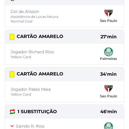
Gol de Alisson
Assistência de Lucas Moura
Sao Paulo
Normal Goal
CARTÃO AMARELO
27'min
Jogador Richard Ríos
Yellow Card
Palmeiras
CARTÃO AMARELO
34'min
Jogador Pablo Maia
Yellow Card
Sao Paulo
1 SUBSTITUIÇÃO
46'min
Saindo R. Rios