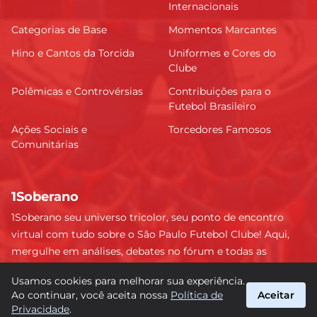
Internacionais
Categorias de Base
Momentos Marcantes
Hino e Cantos da Torcida
Uniformes e Cores do
Clube
Polêmicas e Controvérsias
Contribuições para o
Futebol Brasileiro
Ações Sociais e
Torcedores Famosos
Comunitárias
1Soberano
1Soberano seu universo tricolor, seu ponto de encontro
virtual com tudo sobre o São Paulo Futebol Clube! Aqui,
mergulhe em análises, debates no fórum e todas as
últimas notícias do nosso Soberano. Não perca nenhum
Usamos cookies para melhorar sua experiência.
detalhe e faça parte dessa comunidade apaixonada pelo
Ao continuar, você aceita nossa
Política de
Aceitar
tricolor paulista. #SPFC #SãoPaulo #1Soberano
Privacidade
.