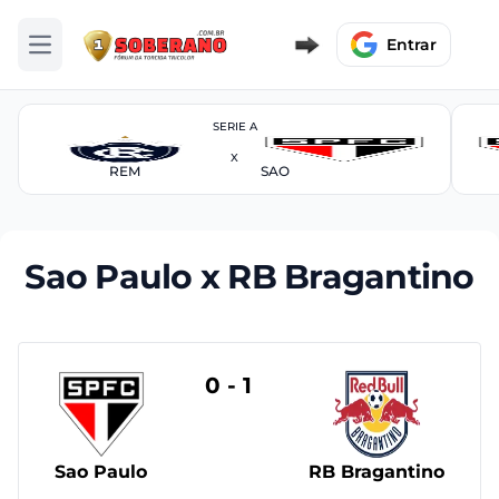
Entrar
Abrir menu
SERIE A
X
REM
SAO
Sao Paulo x RB Bragantino
0 - 1
Sao Paulo
RB Bragantino