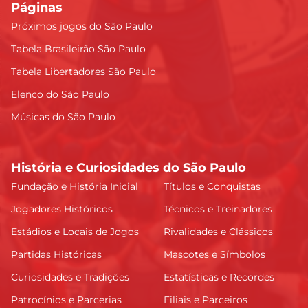
Páginas
Próximos jogos do São Paulo
Tabela Brasileirão São Paulo
Tabela Libertadores São Paulo
Elenco do São Paulo
Músicas do São Paulo
História e Curiosidades do São Paulo
Fundação e História Inicial
Títulos e Conquistas
Jogadores Históricos
Técnicos e Treinadores
Estádios e Locais de Jogos
Rivalidades e Clássicos
Partidas Históricas
Mascotes e Símbolos
Curiosidades e Tradições
Estatísticas e Recordes
Patrocínios e Parcerias
Filiais e Parceiros