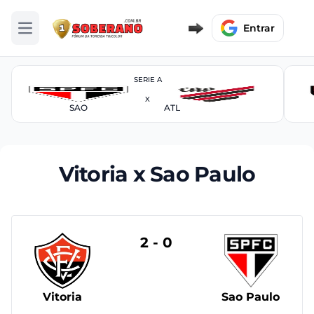
Entrar
Abrir menu
SERIE A
X
SAO
ATL
Vitoria x Sao Paulo
2 - 0
Vitoria
Sao Paulo