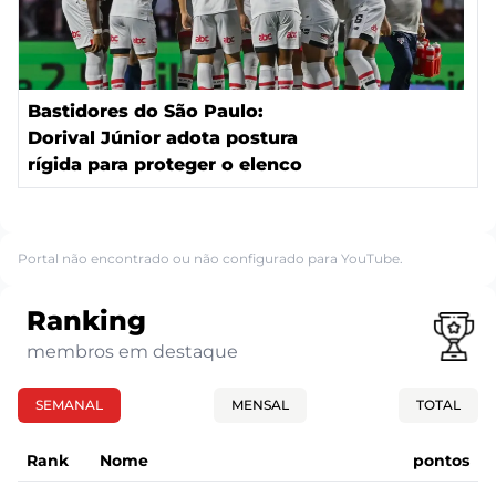
Bastidores do São Paulo:
Dorival Júnior adota postura
rígida para proteger o elenco
Portal não encontrado ou não configurado para YouTube.
Ranking
membros em destaque
SEMANAL
MENSAL
TOTAL
Rank
Nome
pontos