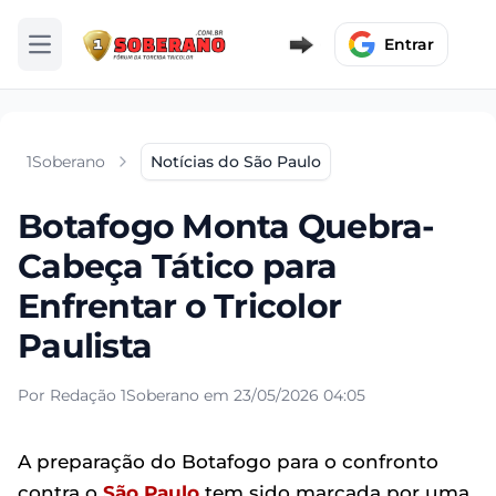
Entrar
Abrir menu
1Soberano
Notícias do São Paulo
Botafogo Monta Quebra-
Cabeça Tático para
Enfrentar o Tricolor
Paulista
Por Redação 1Soberano em 23/05/2026 04:05
A preparação do Botafogo para o confronto
contra o
São Paulo
tem sido marcada por uma