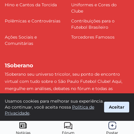
Hino e Cantos da Torcida
Uniformes e Cores do
Clube
Polêmicas e Controvérsias
Contribuições para o
Futebol Brasileiro
Ações Sociais e
Torcedores Famosos
Comunitárias
1Soberano
1Soberano seu universo tricolor, seu ponto de encontro
virtual com tudo sobre o São Paulo Futebol Clube! Aqui,
mergulhe em análises, debates no fórum e todas as
últimas notícias do nosso Soberano. Não perca nenhum
Usamos cookies para melhorar sua experiência.
detalhe e faça parte dessa comunidade apaixonada pelo
Ao continuar, você aceita nossa
Política de
Aceitar
tricolor paulista. #SPFC #SãoPaulo #1Soberano
Privacidade
.
suporte@1soberano.com.br
© 2026 1Soberano. Todos os direitos reservados.
Notícias
Fórum
Postar