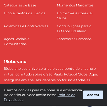
Categorias de Base
Momentos Marcantes
Hino e Cantos da Torcida
Uniformes e Cores do
Clube
Polêmicas e Controvérsias
Contribuições para o
Futebol Brasileiro
Ações Sociais e
Torcedores Famosos
Comunitárias
1Soberano
1Soberano seu universo tricolor, seu ponto de encontro
virtual com tudo sobre o São Paulo Futebol Clube! Aqui,
mergulhe em análises, debates no fórum e todas as
últimas notícias do nosso Soberano. Não perca nenhum
Usamos cookies para melhorar sua experiência.
detalhe e faça parte dessa comunidade apaixonada pelo
Ao continuar, você aceita nossa
Política de
Aceitar
tricolor paulista. #SPFC #SãoPaulo #1Soberano
Privacidade
.
suporte@1soberano.com.br