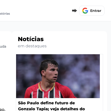
Entrar
stórias
Notícias
em destaques
judar
São Paulo define futuro de
Gonzalo Tapia; veja detalhes do
go,