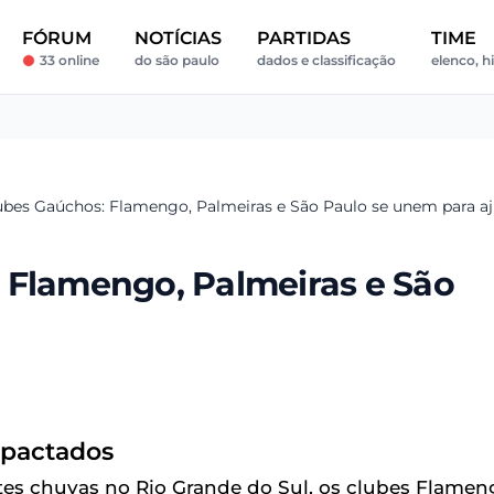
FÓRUM
NOTÍCIAS
PARTIDAS
TIME
33 online
do são paulo
dados e classificação
elenco, hi
ubes Gaúchos: Flamengo, Palmeiras e São Paulo se unem para a
 Flamengo, Palmeiras e São
mpactados
tes chuvas no Rio Grande do Sul, os clubes Flamen