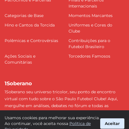
Patrocínios e Parcerias
Filiais e Parceiros
Internacionais
Categorias de Base
Momentos Marcantes
Hino e Cantos da Torcida
Uniformes e Cores do
Clube
Polêmicas e Controvérsias
Contribuições para o
Futebol Brasileiro
Ações Sociais e
Torcedores Famosos
Comunitárias
1Soberano
1Soberano seu universo tricolor, seu ponto de encontro
virtual com tudo sobre o São Paulo Futebol Clube! Aqui,
mergulhe em análises, debates no fórum e todas as
últimas notícias do nosso Soberano. Não perca nenhum
Usamos cookies para melhorar sua experiência.
detalhe e faça parte dessa comunidade apaixonada pelo
Ao continuar, você aceita nossa
Política de
Aceitar
tricolor paulista. #SPFC #SãoPaulo #1Soberano