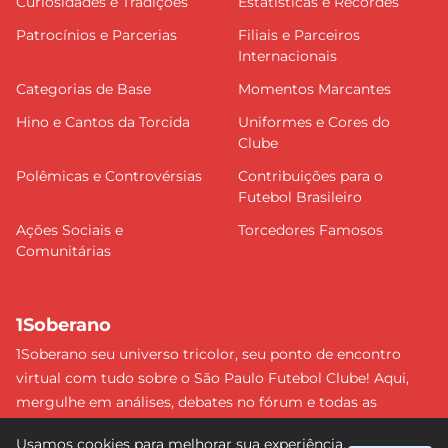
Curiosidades e Tradições
Estatísticas e Recordes
Patrocínios e Parcerias
Filiais e Parceiros
Internacionais
Categorias de Base
Momentos Marcantes
Hino e Cantos da Torcida
Uniformes e Cores do
Clube
Polêmicas e Controvérsias
Contribuições para o
Futebol Brasileiro
Ações Sociais e
Torcedores Famosos
Comunitárias
1Soberano
1Soberano seu universo tricolor, seu ponto de encontro
virtual com tudo sobre o São Paulo Futebol Clube! Aqui,
mergulhe em análises, debates no fórum e todas as
últimas notícias do nosso Soberano. Não perca nenhum
Usamos cookies para melhorar sua experiência.